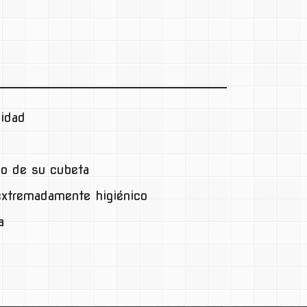
lidad
io de su cubeta
 extremadamente higiénico
a