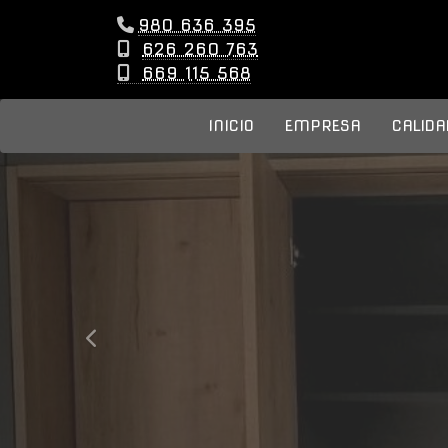
980 636 395
626 260 763
669 115 568
INICIO
EMPRESA
CALIDA
prev