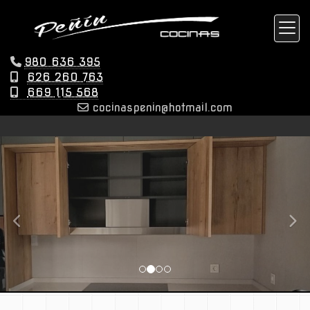
980 636 395
626 260 763
669 115 568
cocinaspenin
hotmail.com
prev
nex