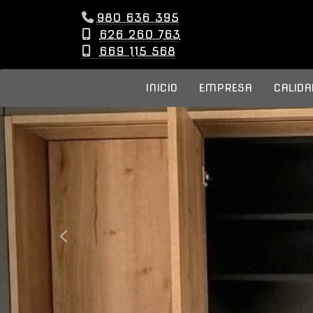
980 636 395
626 260 763
669 115 568
INICIO
EMPRESA
CALIDA
prev