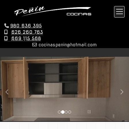
980 636 395
626 260 763
669 115 568
cocinaspenin
hotmail.com
prev
nex