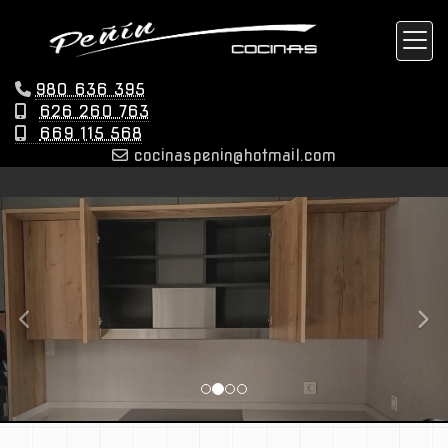
980 636 395
626 260 763
669 115 568
cocinaspenin
hotmail.com
prev
nex