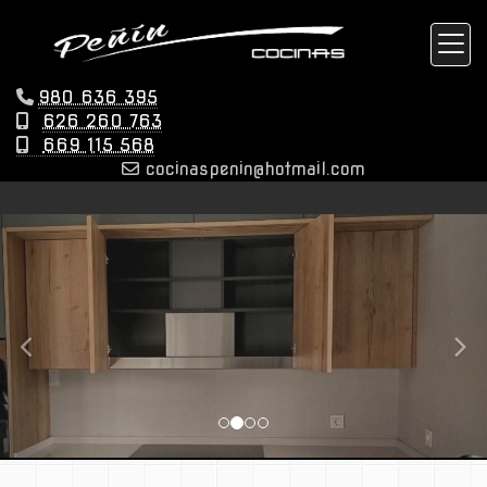
980 636 395
626 260 763
669 115 568
cocinaspenin
hotmail.com
prev
nex