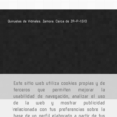
Quiruelas de Vidriales. Zamora. Cerca de ZA-P-1510
Este sitio web utiliza cookies propias y de
terceros que permiten mejorar la
usabilidad de navegación, analizar el uso
de la web y mostrar publicidad
Inicio
relacionada con tus preferencias sobre la
base de un perfil elaborado a partir de tus