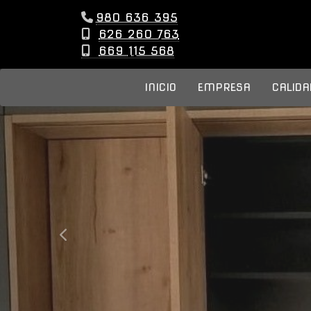
980 636 395
626 260 763
669 115 568
INICIO
EMPRESA
CALIDA
prev