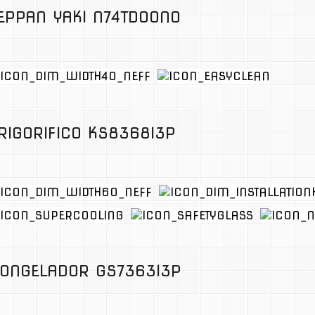
EPPAN YAKI N74TD00N0
RIGORIFICO KS8368I3P
ONGELADOR GS7363I3P