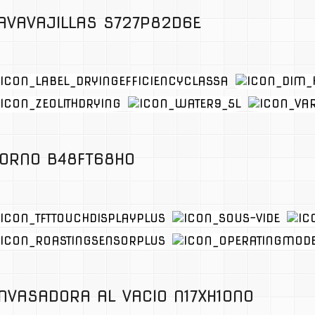
AVAVAJILLAS S727P82D6E
ORNO B48FT68H0
NVASADORA AL VACIO N17XH10N0