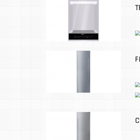
T
F
C