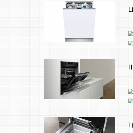
L
H
E