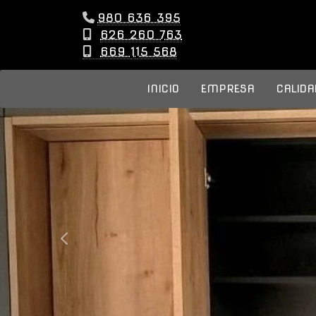
980 636 395
626 260 763
669 115 568
INICIO
EMPRESA
CALIDA
prev