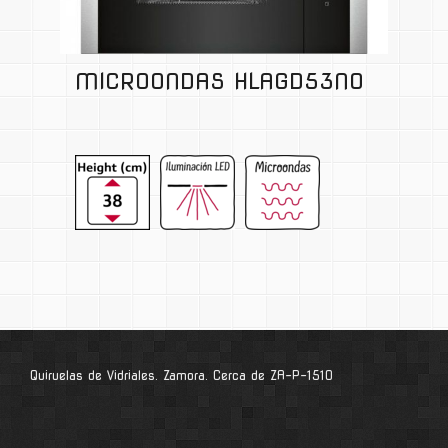
MICROONDAS HLAGD53N0
Quiruelas de Vidriales. Zamora. Cerca de ZA-P-1510