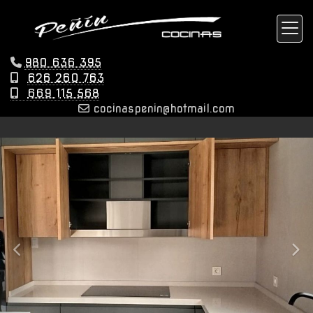
980 636 395
626 260 763
669 115 568
cocinaspenin
hotmail.com
prev
nex