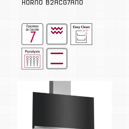
HORNO B2ACG7AN0